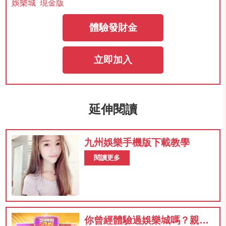
娛樂城
現金版
體驗發財金
立即加入
延伸閱讀
九州娛樂手機版下載教學
閱讀更多
你曾經體驗過娛樂城嗎？親身