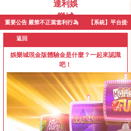
達利娛
樂城
重要公告 嚴禁不正當套利行為
【系統】平台提領規
返回
娛樂城現金版體驗金是什麼？一起來認識
吧！