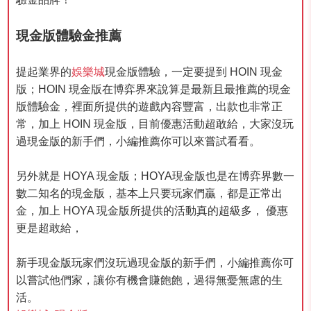
現⾦版體驗金推薦
提起業界的
娛樂城
現⾦版體驗，一定要提到 HOIN 現⾦
版；HOIN 現⾦版在博弈界來說算是最新且最推薦的現⾦
版體驗金，裡面所提供的遊戲內容豐富，出款也非常正
常，加上 HOIN 現⾦版，⽬前優惠活動超敢給，⼤家沒玩
過現⾦版的新⼿們，小編推薦你可以來嘗試看看。
另外就是 HOYA 現⾦版；HOYA現⾦版也是在博弈界數⼀
數⼆知名的現⾦版，基本上只要玩家們贏，都是正常出
⾦，加上 HOYA 現⾦版所提供的活動真的超級多， 優惠
更是超敢給，
新⼿現⾦版玩家們沒玩過現⾦版的新⼿們，小編推薦你可
以嘗試他們家，讓你有機會賺飽飽，過得無憂無慮的生
活。