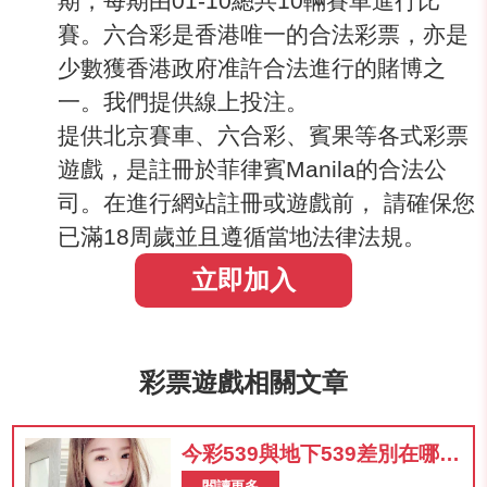
期，每期由01-10總共10輛賽車進行比
賽。六合彩是香港唯一的合法彩票，亦是
少數獲香港政府准許合法進行的賭博之
一。我們提供線上投注。
提供北京賽車、六合彩、賓果等各式彩票
遊戲，是註冊於菲律賓Manila的合法公
司。在進行網站註冊或遊戲前， 請確保您
已滿18周歲並且遵循當地法律法規。
立即加入
彩票遊戲相關文章
今彩539與地下539差別在哪?
獎金、玩法、線上投注差很
閱讀更多