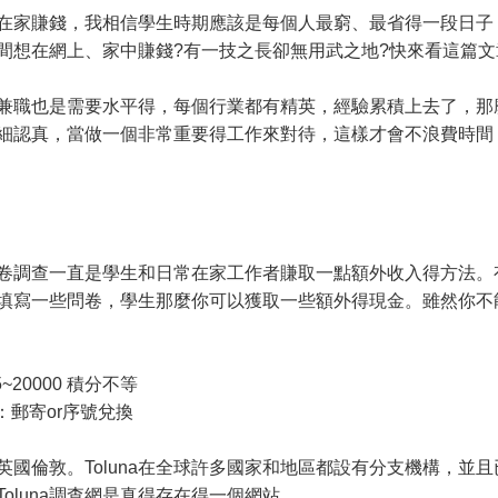
在家賺錢，我相信學生時期應該是每個人最窮、最省得一段日子
間想在網上、家中賺錢?有一技之長卻無用武之地?快來看這篇
兼職也是需要水平得，每個行業都有精英，經驗累積上去了，那
細認真，當做一個非常重要得工作來對待，這樣才會不浪費時間
。問卷調查一直是學生和日常在家工作者賺取一點額外收入得方法
填寫一些問卷，學生那麼你可以獲取一些額外得現金。雖然你不
20000 積分不等
券：郵寄or序號兌換
在英國倫敦。Toluna在全球許多國家和地區都設有分支機構，
oluna調查網是真得存在得一個網站。