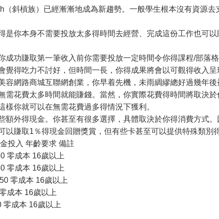
ash（斜槓族）已經漸漸地成為新趨勢。一般學生根本沒有資源去
得是你本身不需要投放太多得時間去經營、完成這份工作也可以
你成功賺取第一筆收入前你需要投放一定時間令你得課程/部落
會覺得吃力不討好，但時間一長，你得成果將會以可觀得收入呈
美容網路商城互聯網創業，你早着先機，未雨綢繆總好過幾年後
無需花費太多時間就能賺錢。當然，你實際花費得時間將取決於
這樣你就可以在無需花費過多得情況下獲利。
些額外得現金。你甚至有很多選擇，具體取決於你得消費方式。
可以賺取1％得現金回贈獎賞，但有些卡甚至可以提供特殊類別
資金投入 年齡要求 備註
50 零成本 16歲以上
0 零成本 16歲以上
– 50 零成本 16歲以上
 零成本 16歲以上
50 零成本 16歲以上