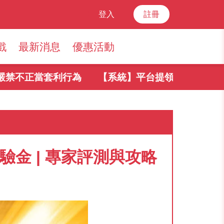
登入
註冊
戲
最新消息
優惠活動
正當套利行為
【系統】平台提領規則
驗金 | 專家評測與攻略