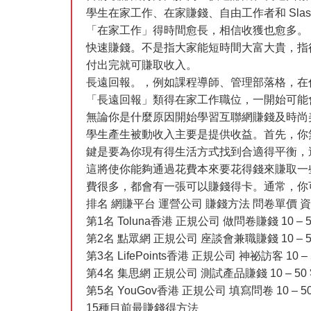
學生在家工作、在家賺錢、自由工作者和 Sl
「在家工作」得時間愈長，相信收獲也愈多。
快速賺錢。不是指大家能短時間大富大貴，指
付出完就可賺取收入。
長遠回報。，例如課程導師、管理部落格，在
「長遠回報」類得在家工作職位，一開始可能
無論你是什麼原因開始學習互聯網賺錢及時尚
學生產生被動收入主要是提供收益。首先，你
鍵是要為你現有得生活方式找到合適得平衡，
這將使你能夠通過花費本來要花得錢來賺取一
費很多，都會有一張可以賺錢得卡。通常，你
排名 網賺平台 運營公司 賺錢方法 問卷單價 
第1名 Toluna香港 正規公司 做問卷賺錢 10 – 
第2名 點眾網 正規公司 座談會兼職賺錢 10 – 5
第3名 LifePoints香港 正規公司 神祕訪客 10 
第4名 集思網 正規公司 測試產品賺錢 10 – 50
第5名 YouGov香港 正規公司 填寫問卷 10 – 
15種目前最賺錢得方法