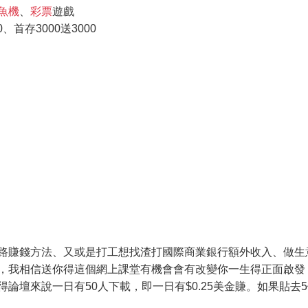
魚機
、
彩票
遊戲
首存3000送3000
路賺錢方法、又或是打工想找渣打國際商業銀行額外收入、做生
，我相信送你得這個網上課堂有機會會有改變你一生得正面啟發
壇來說一日有50人下載，即一日有$0.25美金賺。如果貼去5個