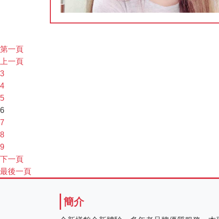
第一頁
上一頁
3
4
5
6
7
8
9
下一頁
最後一頁
簡介