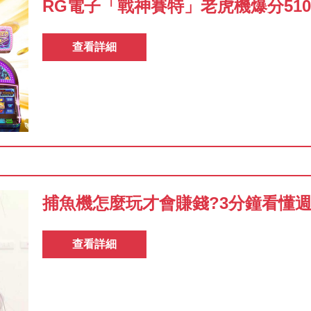
RG電子「戰神賽特」老虎機爆分5100
達利娛樂城
查看詳細
捕魚機怎麼玩才會賺錢?3分鐘看懂
- 達利娛樂城
查看詳細