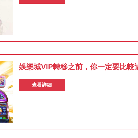
娛樂城VIP轉移之前，你一定要比較這
查看詳細