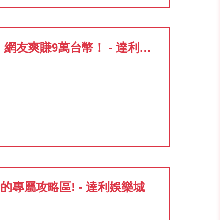
網友爽賺9萬台幣！ - 達利娛
的專屬攻略區! - 達利娛樂城