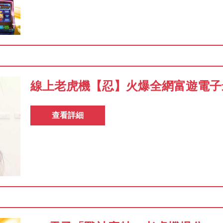
線上老虎機【忍】火爆全網富遊電子最
搶著玩! - 達利娛樂城
查看詳細