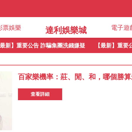
彩票娛樂
電子遊
達利娛樂城
】重要公告 詐騙集團洗錢嫌疑
【最新】重要公告
百家樂機率：莊、閒、和，哪個勝算最
查看詳細