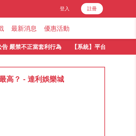
登入
註冊
戲
最新消息
優惠活動
 嚴禁不正當套利行為
【系統】平台提領規則
高？ - 達利娛樂城