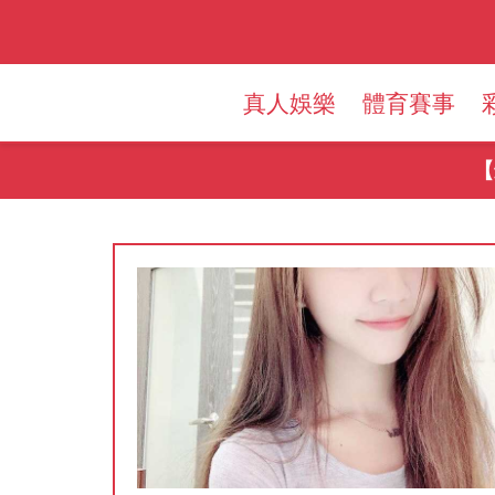
真人娛樂
體育賽事
【最新