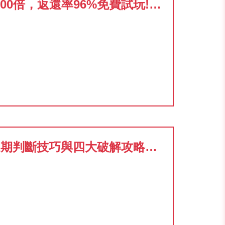
0倍，返還率96%免費試玩! -
週期判斷技巧與四大破解攻略！